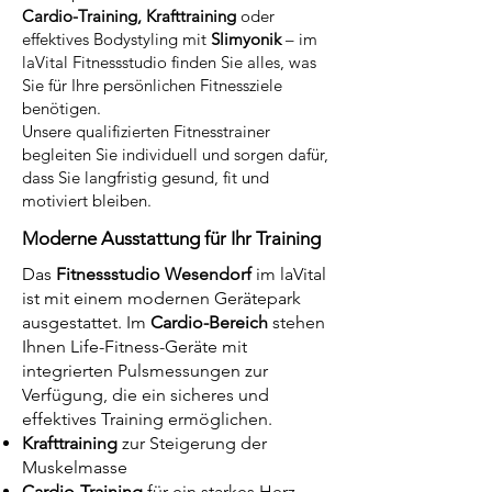
Cardio-Training, Krafttraining
oder
effektives Bodystyling mit
Slimyonik
– im
laVital Fitnessstudio finden Sie alles, was
Sie für Ihre persönlichen Fitnessziele
benötigen.
Unsere qualifizierten Fitnesstrainer
begleiten Sie individuell und sorgen dafür,
dass Sie langfristig gesund, fit und
motiviert bleiben.
Moderne Ausstattung für Ihr Training
Das
Fitnessstudio Wesendorf
im laVital
ist mit einem modernen Gerätepark
ausgestattet. Im
Cardio-Bereich
stehen
Ihnen Life-Fitness-Geräte mit
integrierten Pulsmessungen zur
Verfügung, die ein sicheres und
effektives Training ermöglichen.
Krafttraining
zur Steigerung der
Muskelmasse
Cardio-Training
für ein starkes Herz-