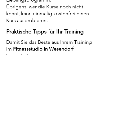
Übrigens, wer die Kurse noch nicht
kennt, kann einmalig kostenfrei einen
Kurs ausprobieren.
Praktische Tipps für Ihr Training
Damit Sie das Beste aus Ihrem Training
im
Fitnessstudio in Wesendorf
herausholen:
Planen Sie feste Trainingszeiten für
kontinuierliche Fortschritte
Nutzen Sie Sauna und Infrarotkabine
zur Regeneration
Ergänzen Sie Ihr Training mit Massagen
für maximale Entspannung
Entscheiden Sie sich für eine
Mitgliedschaft, um langfristig von allen
Angeboten zu profitieren
Fazit – Ihr Weg zu mehr Fitness
und Wohlbefinden